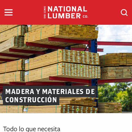
Ir
al
contenido
MADERA Y MATERIALES DE
CONSTRUCCIÓN
Todo lo que necesita